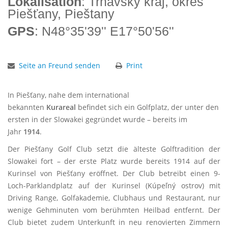
Lokalisation
: Trnavský kraj, okres
Piešťany, Pieštany
GPS
: N48°35'39'' E17°50'56''
Seite an Freund senden
Print
In Piešťany, nahe dem international
bekannten
Kurareal
befindet sich ein Golfplatz, der unter den
ersten in der Slowakei gegründet wurde – bereits im
Jahr
1914
.
Der Piešťany Golf Club setzt die älteste Golftradition der
Slowakei fort – der erste Platz wurde bereits 1914 auf der
Kurinsel von Piešťany eröffnet. Der Club betreibt einen 9-
Loch-Parklandplatz auf der Kurinsel (Kúpeľný ostrov) mit
Driving Range, Golfakademie, Clubhaus und Restaurant, nur
wenige Gehminuten vom berühmten Heilbad entfernt. Der
Club bietet zudem Unterkunft in neu renovierten Zimmern