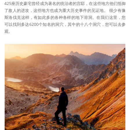
425座历史豪宅曾经成为著名的统治者的宫邸，在这些地方他们抵御
了敌人的进攻，这些地方也成为重大历史事件的见证地。 很少有像
斯洛伐克这样，有如此多的各种各样的地下溶洞。在我们这里，您
可以找到多达6200个知名的洞穴，其中的十八个洞穴，您可以去参
观。