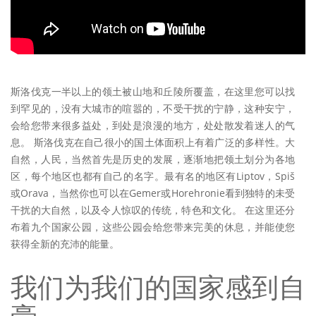
斯洛伐克一半以上的领土被山地和丘陵所覆盖，在这里您可以找
到罕见的，没有大城市的喧嚣的，不受干扰的宁静，这种安宁，
会给您带来很多益处，到处是浪漫的地方，处处散发着迷人的气
息。 斯洛伐克在自己很小的国土体面积上有着广泛的多样性。大
自然，人民，当然首先是历史的发展，逐渐地把领土划分为各地
区，每个地区也都有自己的名字。最有名的地区有Liptov，Spiš
或Orava，当然你也可以在Gemer或Horehronie看到独特的未受
干扰的大自然，以及令人惊叹的传统，特色和文化。 在这里还分
布着九个国家公园，这些公园会给您带来完美的休息，并能使您
获得全新的充沛的能量。
我们为我们的国家感到自