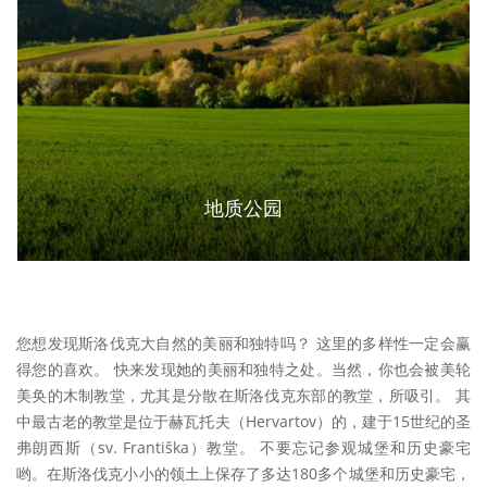
地质公园
您想发现斯洛伐克大自然的美丽和独特吗？ 这里的多样性一定会赢
得您的喜欢。 快来发现她的美丽和独特之处。当然，你也会被美轮
美奂的木制教堂，尤其是分散在斯洛伐克东部的教堂，所吸引。 其
中最古老的教堂是位于赫瓦托夫（Hervartov）的，建于15世纪的圣
弗朗西斯（sv. Františka）教堂。 不要忘记参观城堡和历史豪宅
哟。在斯洛伐克小小的领土上保存了多达180多个城堡和历史豪宅，