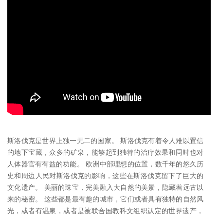
斯洛伐克是世界上独一无二的国家。 斯洛伐克有着令人难以置信
的地下宝藏，众多的矿泉，能够起到独特的治疗效果和同时也对
人体器官有有益的功能。 欧洲中部理想的位置，数千年的悠久历
史和周边人民对斯洛伐克的影响，这些在斯洛伐克留下了巨大的
文化遗产。 美丽的珠宝，完美融入大自然的美景，隐藏着远古以
来的秘密。 这些都是最有趣的城市，它们或者具有独特的自然风
光，或者有温泉，或者是被联合国教科文组织认定的世界遗产，