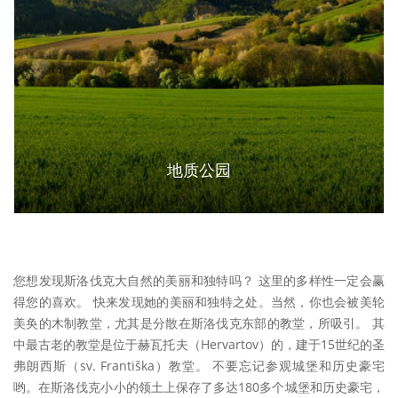
地质公园
您想发现斯洛伐克大自然的美丽和独特吗？ 这里的多样性一定会赢
得您的喜欢。 快来发现她的美丽和独特之处。当然，你也会被美轮
美奂的木制教堂，尤其是分散在斯洛伐克东部的教堂，所吸引。 其
中最古老的教堂是位于赫瓦托夫（Hervartov）的，建于15世纪的圣
弗朗西斯（sv. Františka）教堂。 不要忘记参观城堡和历史豪宅
哟。在斯洛伐克小小的领土上保存了多达180多个城堡和历史豪宅，