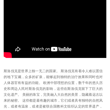
斯洛伐克是世界上独一无二的国家。 斯洛伐克有着令人难以置信
的地下宝藏，众多的矿泉，能够起到独特的治疗效果和同时也对
人体器官有有益的功能。 欧洲中部理想的位置，数千年的悠久历
史和周边人民对斯洛伐克的影响，这些在斯洛伐克留下了巨大的
文化遗产。 美丽的珠宝，完美融入大自然的美景，隐藏着远古以
来的秘密。 这些都是最有趣的城市，它们或者具有独特的自然风
光，或者有温泉，或者是被联合国教科文组织认定的世界遗产，