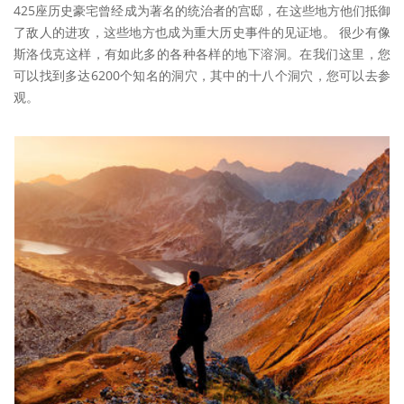
425座历史豪宅曾经成为著名的统治者的宫邸，在这些地方他们抵御
了敌人的进攻，这些地方也成为重大历史事件的见证地。 很少有像
斯洛伐克这样，有如此多的各种各样的地下溶洞。在我们这里，您
可以找到多达6200个知名的洞穴，其中的十八个洞穴，您可以去参
观。