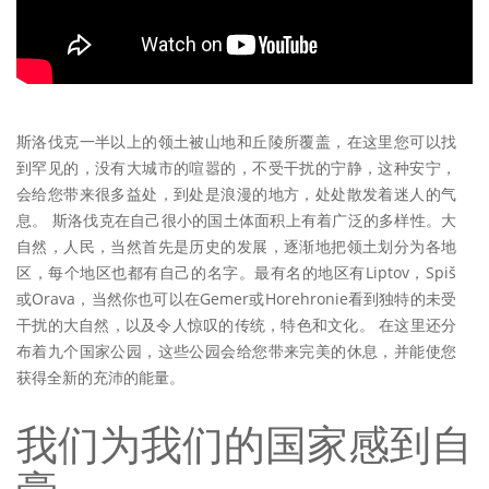
斯洛伐克一半以上的领土被山地和丘陵所覆盖，在这里您可以找
到罕见的，没有大城市的喧嚣的，不受干扰的宁静，这种安宁，
会给您带来很多益处，到处是浪漫的地方，处处散发着迷人的气
息。 斯洛伐克在自己很小的国土体面积上有着广泛的多样性。大
自然，人民，当然首先是历史的发展，逐渐地把领土划分为各地
区，每个地区也都有自己的名字。最有名的地区有Liptov，Spiš
或Orava，当然你也可以在Gemer或Horehronie看到独特的未受
干扰的大自然，以及令人惊叹的传统，特色和文化。 在这里还分
布着九个国家公园，这些公园会给您带来完美的休息，并能使您
获得全新的充沛的能量。
我们为我们的国家感到自