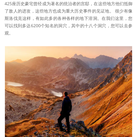
425座历史豪宅曾经成为著名的统治者的宫邸，在这些地方他们抵御
了敌人的进攻，这些地方也成为重大历史事件的见证地。 很少有像
斯洛伐克这样，有如此多的各种各样的地下溶洞。在我们这里，您
可以找到多达6200个知名的洞穴，其中的十八个洞穴，您可以去参
观。