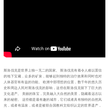
斯洛伐克是世界上独一无二的国家。 斯洛伐克有着令人难以置信
的地下宝藏，众多的矿泉，能够起到独特的治疗效果和同时也对
人体器官有有益的功能。 欧洲中部理想的位置，数千年的悠久历
史和周边人民对斯洛伐克的影响，这些在斯洛伐克留下了巨大的
文化遗产。 美丽的珠宝，完美融入大自然的美景，隐藏着远古以
来的秘密。 这些都是最有趣的城市，它们或者具有独特的自然风
光，或者有温泉，或者是被联合国教科文组织认定的世界遗产，