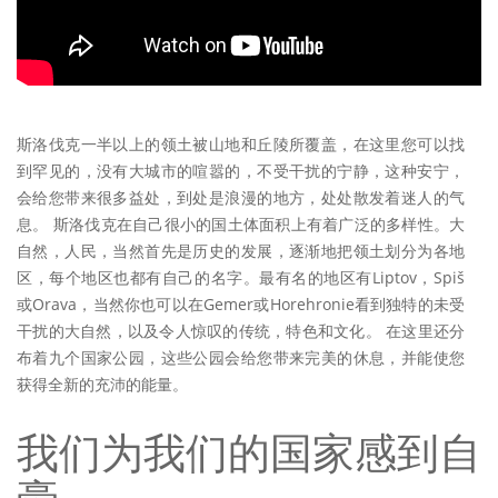
斯洛伐克一半以上的领土被山地和丘陵所覆盖，在这里您可以找
到罕见的，没有大城市的喧嚣的，不受干扰的宁静，这种安宁，
会给您带来很多益处，到处是浪漫的地方，处处散发着迷人的气
息。 斯洛伐克在自己很小的国土体面积上有着广泛的多样性。大
自然，人民，当然首先是历史的发展，逐渐地把领土划分为各地
区，每个地区也都有自己的名字。最有名的地区有Liptov，Spiš
或Orava，当然你也可以在Gemer或Horehronie看到独特的未受
干扰的大自然，以及令人惊叹的传统，特色和文化。 在这里还分
布着九个国家公园，这些公园会给您带来完美的休息，并能使您
获得全新的充沛的能量。
我们为我们的国家感到自