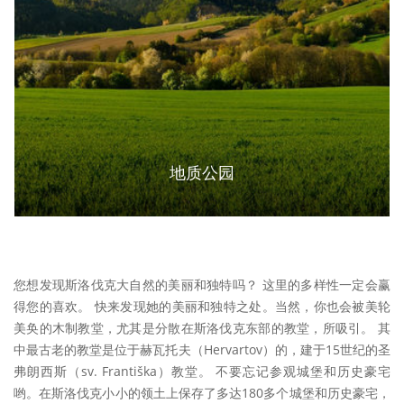
地质公园
您想发现斯洛伐克大自然的美丽和独特吗？ 这里的多样性一定会赢
得您的喜欢。 快来发现她的美丽和独特之处。当然，你也会被美轮
美奂的木制教堂，尤其是分散在斯洛伐克东部的教堂，所吸引。 其
中最古老的教堂是位于赫瓦托夫（Hervartov）的，建于15世纪的圣
弗朗西斯（sv. Františka）教堂。 不要忘记参观城堡和历史豪宅
哟。在斯洛伐克小小的领土上保存了多达180多个城堡和历史豪宅，