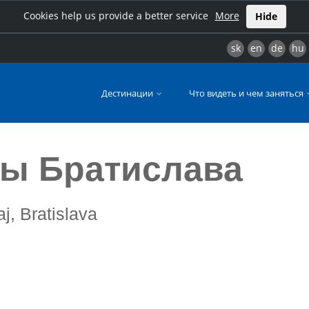
Cookies help us provide a better service
More
Hide
sk
en
de
hu
Дестинации
Что видеть и чем заняться
ы Братислава
aj, Bratislava