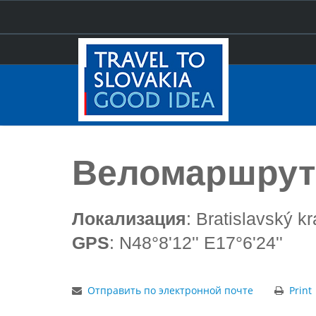
Úvod
Веломаршруты Братислава
Веломаршрут
Локализация
: Bratislavský kr
GPS
: N48°8'12'' E17°6'24''
Отправить по электронной почте
Print