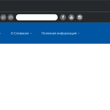
pl
zh
О Словакии
Полезная информация