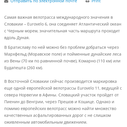
Отправить по электронной почте
Print
Самая важная велотрасса международного значения в
Словакии – Eurovelo 6, она соединяет Атлантический океан
с Черным морем, значительная часть маршрута проходит
вдоль Дуная.
В Братиславу по ней можно без проблем добраться через
Мархфельд (Моравское поле) и пойменные дунайские леса
из Вены (70 км по равнинной почве), Комарно (110 км) или
Будапешта (260 км).
В Восточной Словакии сейчас производится маркировка
еще одной европейской велотрассы Eurovelo 11, ведущей с
севера Норвегии в Афины. Словацкий участок пройдет от
Пиенин до Венгрии, через Прешов и Кошице. Однако и
помимо европейских велотрасс можно найти множество
качественных асфальтированных дорог с не слишком
оживленным автомобильным движением.