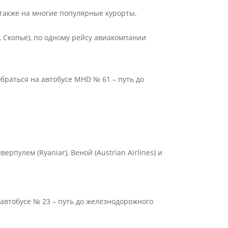
 также на многие популярные курорты.
,
Скопье
), по одному рейсу авиакомпании
браться на автобусе MHD № 61 – путь до
рпулем (Ryaniar), Веной (Austrian Airlines) и
 автобусе № 23 – путь до железнодорожного