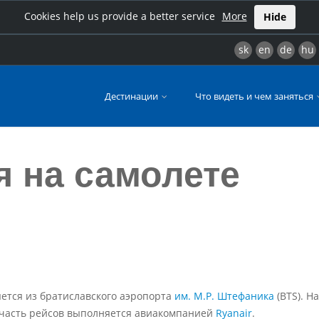
Cookies help us provide a better service
More
Hide
sk
en
de
hu
Дестинации
Что видеть и чем заняться
я на самолете
ется из братиславского аэропорта
им. М.Р. Штефаника
(BTS). Н
 часть рейсов выполняется авиакомпанией
Ryanair
.