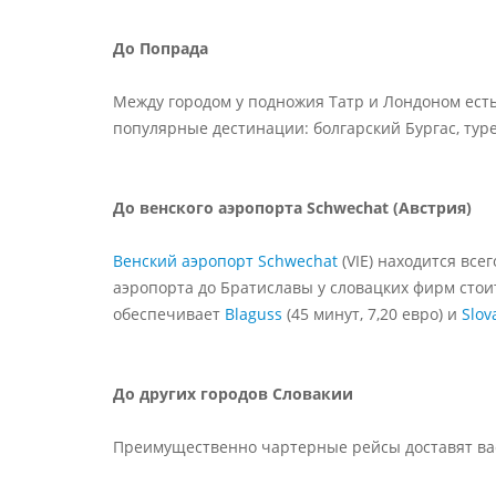
До Попрада
Между городом у подножия Татр и Лондоном есть
популярные дестинации: болгарский Бургас, ту
До венского аэропорта Schwechat (Австрия)
Венский аэропорт Schwechat
(VIE) находится все
аэропорта до Братиславы у словацких фирм стоит
обеспечивает
Blaguss
(45 минут, 7,20 евро) и
Slov
До других городов Словакии
Преимущественно чартерные рейсы доставят ва