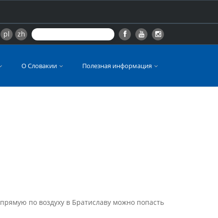
pl
zh
О Словакии
Полезная информация
апрямую по воздуху в Братиславу можно попасть