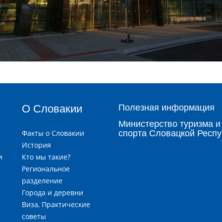
О Словакии
Полезная информация
Министерство туризма и
Факты о Словакии
спорта Словацкой Респу
История
и
Кто мы такие?
я
Региональное
разделение
Города и деревни
и
Виза, Практические
советы