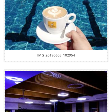
IMG_20190603_102954