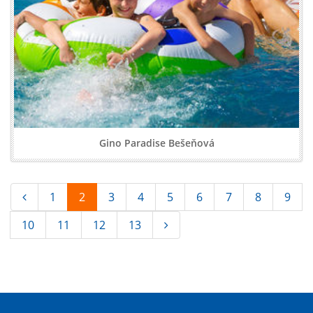
Gino Paradise Bešeňová
1
2
3
4
5
6
7
8
9
10
11
12
13