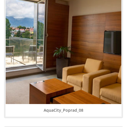
AquaCity_Poprad_08