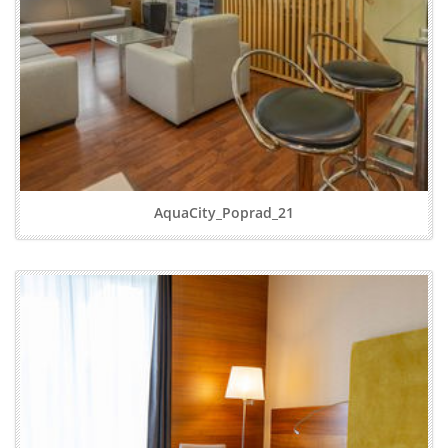
AquaCity_Poprad_21