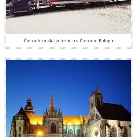
Čiernohronská železnica v Čiernom Balogu