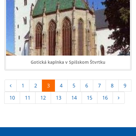
Gotická kaplnka v Spišskom Štvrtku
1
2
3
4
5
6
7
8
9
10
11
12
13
14
15
16