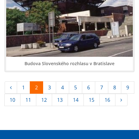
Budova Slovenského rozhlasu v Bratislave
1
2
3
4
5
6
7
8
9
10
11
12
13
14
15
16