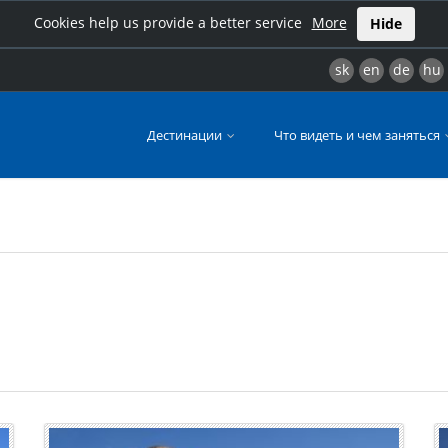
Cookies help us provide a better service
More
Hide
sk
en
de
hu
Дестинации
Что видеть и чем заняться