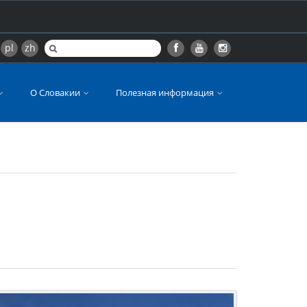
pl
zh
О Словакии
Полезная информация