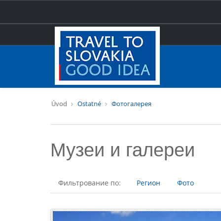
Úvod
Ostatné
Фотогалерея
Музеи и галереи
Фильтрование по:
Регион
Фото