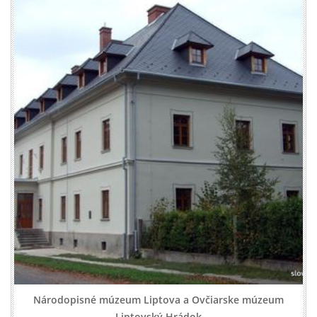
Národopisné múzeum Liptova a Ovčiarske múzeum
Liptovský Hrádok