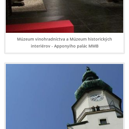
Múzeum vinohradníctva a Múzeum historických
interiérov - Apponyiho palác MMB