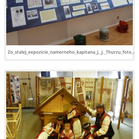
Zo_stalej_expozicie_namorneho_kapitana_J._J._Thurzu_foto_