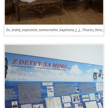
Zo_stalej_expozicie_namorneho_kapitana_J._J._Thurzu_foto_