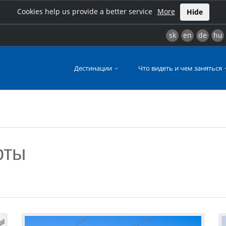
Cookies help us provide a better service
More
Hide
sk
en
de
hu
Дестинации
Что видеть и чем заняться
рты