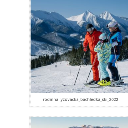
rodinna lyzovacka_bachledka_ski_2022