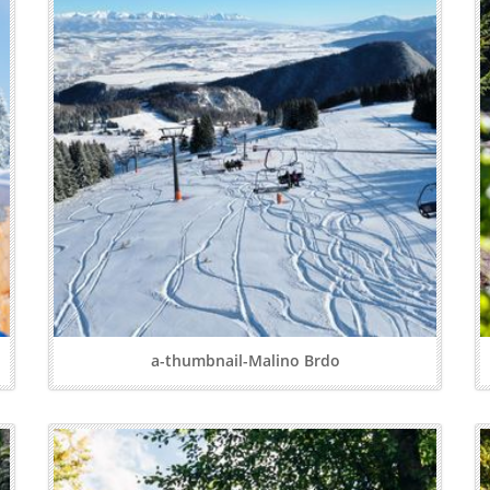
a-thumbnail-Malino Brdo