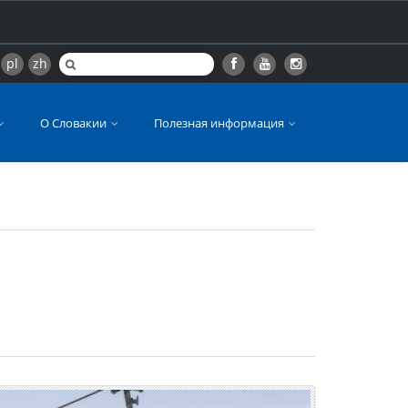
pl
zh
О Словакии
Полезная информация