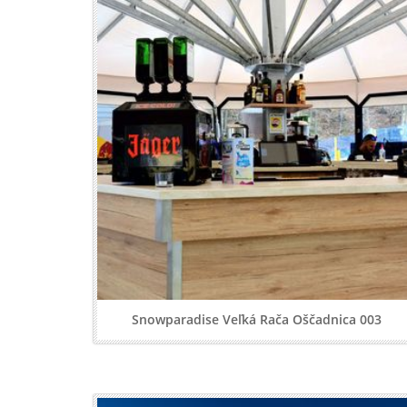
Snowparadise Veľká Rača Oščadnica 003