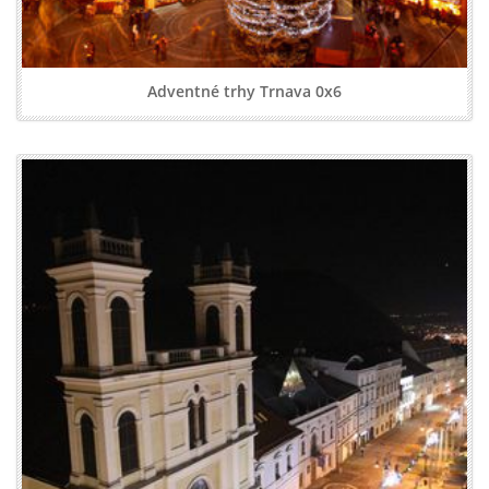
Adventné trhy Trnava 0x6