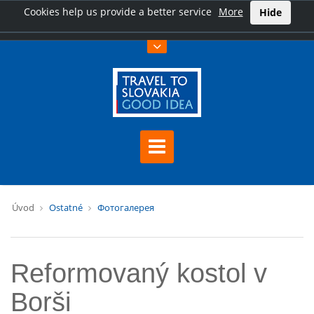
Cookies help us provide a better service
More
Hide
Úvod
Ostatné
Фотогалерея
Reformovaný kostol v
Borši