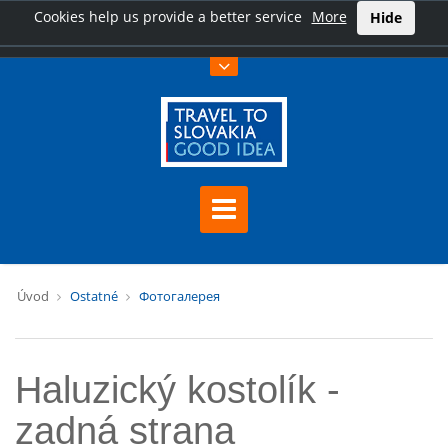
Cookies help us provide a better service
More
Hide
Úvod
Ostatné
Фотогалерея
Haluzický kostolík -
zadná strana