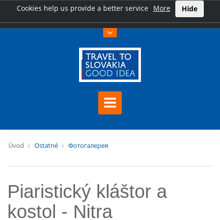
Cookies help us provide a better service
More
Hide
Úvod
Ostatné
Фотогалерея
Piaristický kláštor a
kostol - Nitra