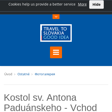
Cookies help us provide a better service
More
Hide
Úvod
Ostatné
Фотогалерея
Kostol sv. Antona
Paduánskeho - Vchod