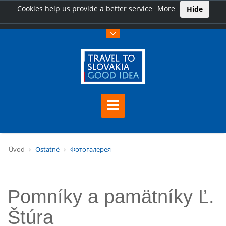
Cookies help us provide a better service
More
Hide
Úvod
Ostatné
Фотогалерея
Pomníky a pamätníky Ľ.
Štúra