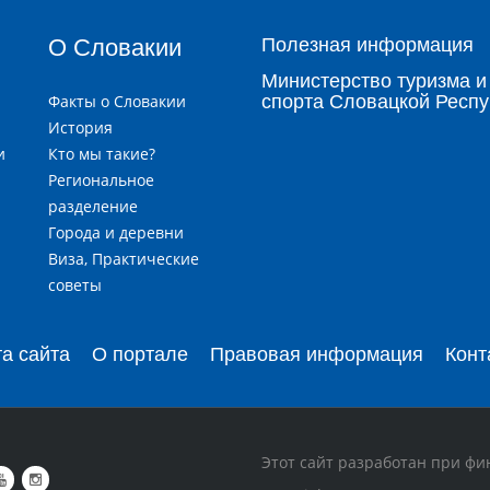
О Словакии
Полезная информация
Министерство туризма и
Факты о Словакии
спорта Словацкой Респу
История
и
Кто мы такие?
я
Региональное
разделение
Города и деревни
и
Виза, Практические
советы
та сайта
О портале
Правовая информация
Конт
Этот сайт разработан при фи