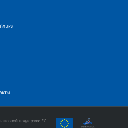
блики
акты
нансовой поддержке ЕС.