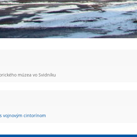
orického múzea vo Svidníku
s vojnovým cintorínom