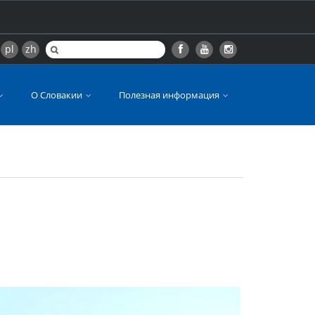
pl
zh
О Словакии
Полезная информация