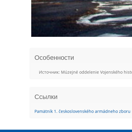
Особенности
Источник: Múzejné oddelenie Vojenského hist
Ссылки
Pamätník 1. československého armádneho zboru 