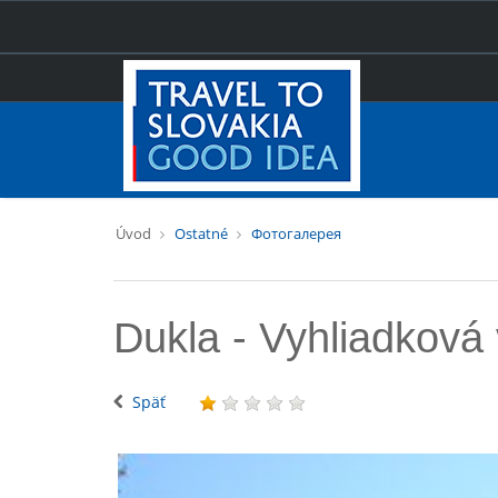
Úvod
Ostatné
Фотогалерея
Dukla - Vyhliadková
Späť