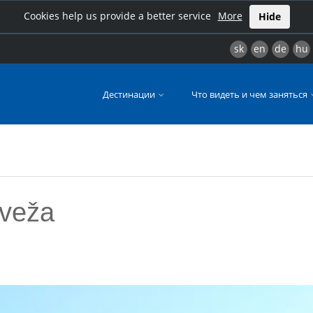
Cookies help us provide a better service
More
Hide
sk
en
de
hu
Дестинации
Что видеть и чем заняться
 veža