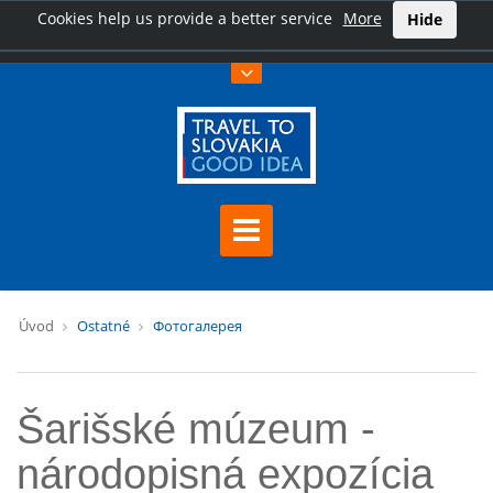
Cookies help us provide a better service
More
Hide
Úvod
Ostatné
Фотогалерея
Šarišské múzeum -
národopisná expozícia