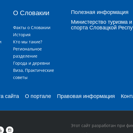
О Словакии
Полезная информация
Министерство туризма и
Факты о Словакии
спорта Словацкой Респу
История
и
Кто мы такие?
я
Региональное
разделение
Города и деревни
и
Виза, Практические
советы
та сайта
О портале
Правовая информация
Конт
Этот сайт разработан при фи