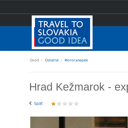
Úvod
Ostatné
Фотогалерея
Hrad Kežmarok - exp
Späť