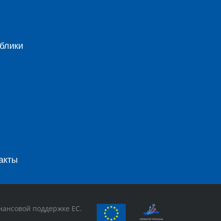
блики
акты
нансовой поддержке ЕС.