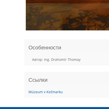
Особенности
Aвтор: Ing. Drahomír Thomay
Ссылки
Múzeum v Kežmarku