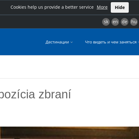
Cookies help us provide a better service
More
Hide
sk
en
de
hu
Дестинации
Что видеть и чем заняться
ozícia zbraní