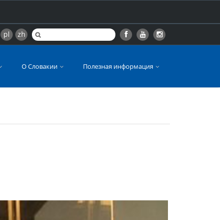
pl
zh
О Словакии
Полезная информация