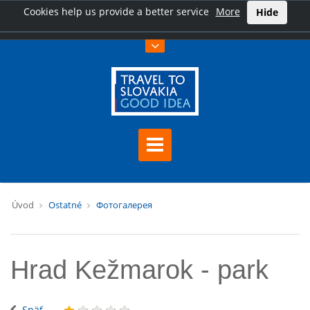
Cookies help us provide a better service
More
Hide
Úvod
Ostatné
Фотогалерея
Hrad Kežmarok - park
Späť