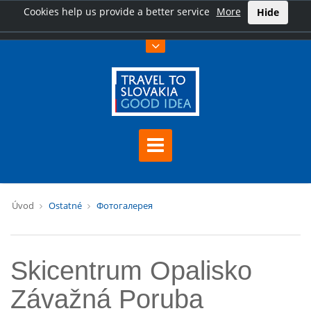
Cookies help us provide a better service
More
Hide
Úvod
Ostatné
Фотогалерея
Skicentrum Opalisko
Závažná Poruba