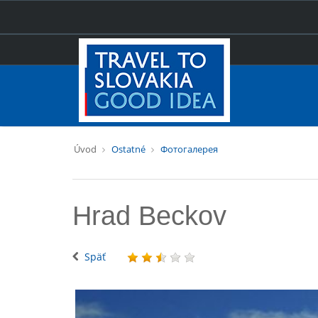
Úvod
Ostatné
Фотогалерея
Hrad Beckov
Späť