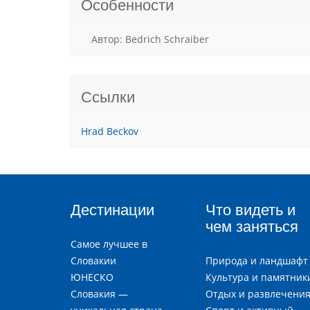
Особенности
Aвтор: Bedrich Schraiber
Ссылки
Hrad Beckov
Дестинации
Что видеть и
чем заняться
Самое лучшее в
Словакии
Природа и ландшафт
ЮНЕСКО
Культура и памятник
Словакия —
Отдых и развлечени