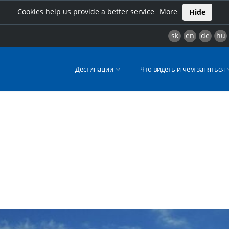
Cookies help us provide a better service
More
Hide
sk
en
de
hu
Дестинации
Что видеть и чем заняться