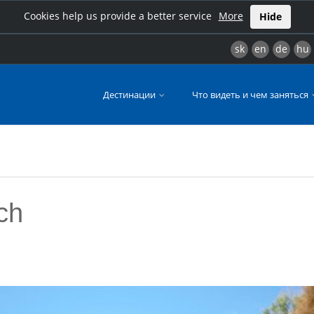
Cookies help us provide a better service
More
Hide
sk
en
de
hu
Дестинации
Что видеть и чем заняться
ch