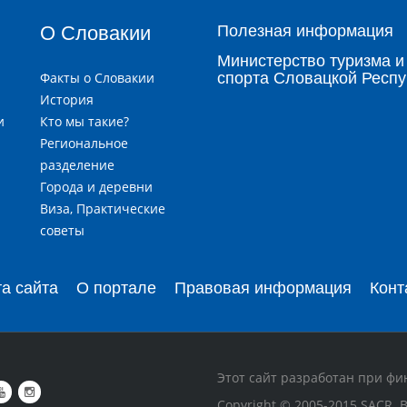
О Словакии
Полезная информация
Министерство туризма и
Факты о Словакии
спорта Словацкой Респу
История
и
Кто мы такие?
я
Региональное
разделение
Города и деревни
и
Виза, Практические
советы
та сайта
О портале
Правовая информация
Конт
Этот сайт разработан при фи
Copyright © 2005-2015 SACR.