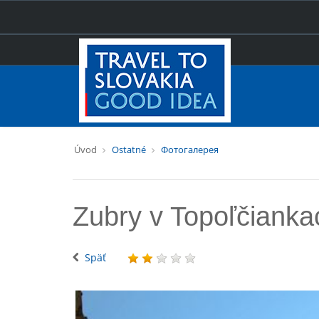
Úvod
Ostatné
Фотогалерея
Zubry v Topoľčianka
Späť