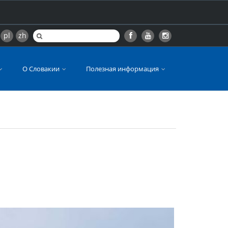
pl
zh
О Словакии
Полезная информация