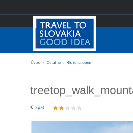
Úvod
Ostatné
Фотогалерея
treetop_walk_mount
Späť