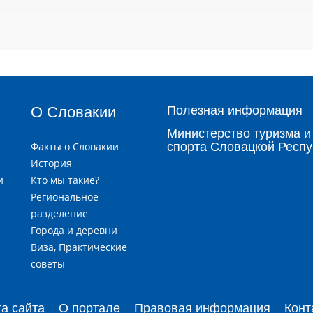
i
О Словакии
Полезная информация
Министерство туризма и
Факты о Словакии
спорта Словацкой Респу
История
и
Кто мы такие?
я
Региональное
разделение
Города и деревни
и
Виза, Практические
советы
та сайта
О портале
Правовая информация
Конт