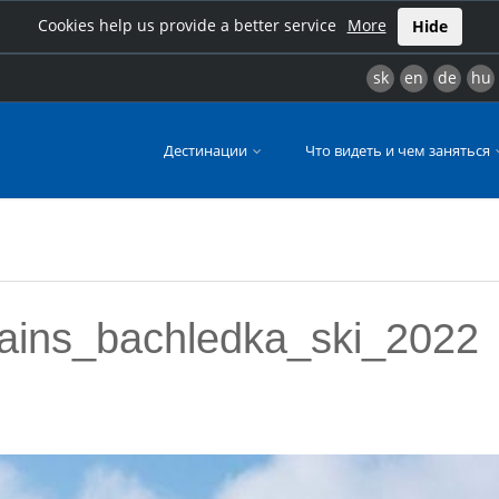
Cookies help us provide a better service
More
Hide
sk
en
de
hu
Дестинации
Что видеть и чем заняться
ains_bachledka_ski_2022