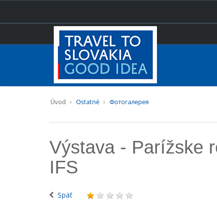
Úvod
Ostatné
Фотогалерея
Výstava - Parížske r
IFS
Späť