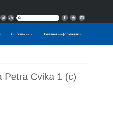
pl
zh
О Словакии
Полезная информация
 Petra Cvika 1 (c)