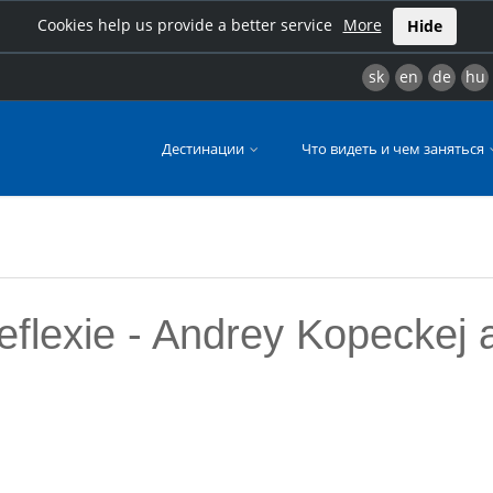
Cookies help us provide a better service
More
Hide
sk
en
de
hu
Дестинации
Что видеть и чем заняться
eflexie - Andrey Kopeckej a