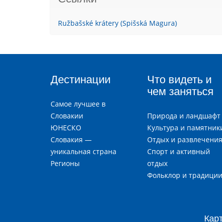
Ružbašské krátery (Spišská Magura)
Дестинации
Что видеть и
чем заняться
Самое лучшее в
Словакии
Природа и ландшафт
ЮНЕСКО
Культура и памятник
Словакия —
Отдых и развлечени
уникальная страна
Спорт и активный
Регионы
отдых
Фольклор и традици
Кар