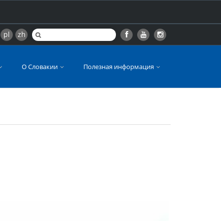
pl
zh
О Словакии
Полезная информация