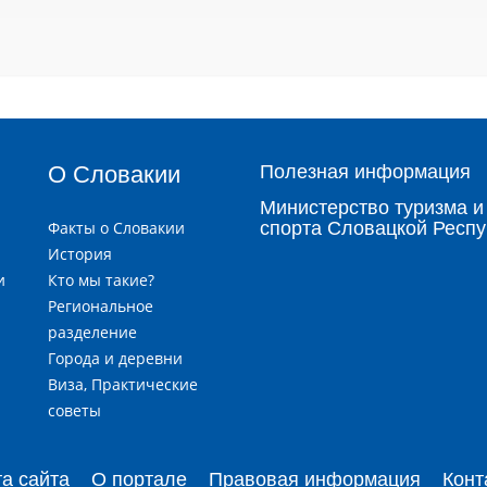
О Словакии
Полезная информация
Министерство туризма и
Факты о Словакии
спорта Словацкой Респу
История
и
Кто мы такие?
я
Региональное
разделение
Города и деревни
и
Виза, Практические
советы
та сайта
О портале
Правовая информация
Конт