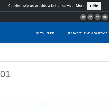
Cookies help us provide a better service
More
Hide
sk
en
de
hu
Дестинации
Что видеть и чем заняться
001