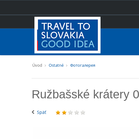
Úvod
Ostatné
Фотогалерея
Ružbašské krátery 
Späť