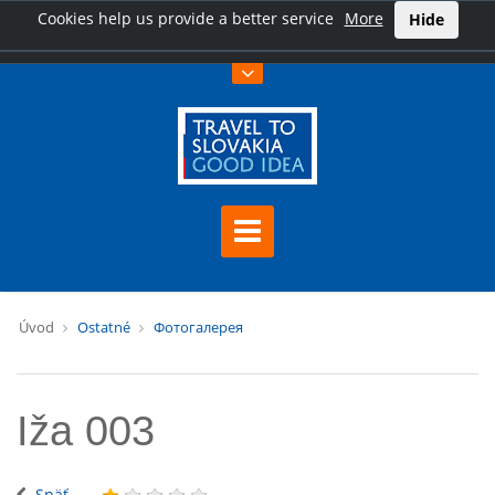
Cookies help us provide a better service
More
Hide
Úvod
Ostatné
Фотогалерея
Iža 003
Späť