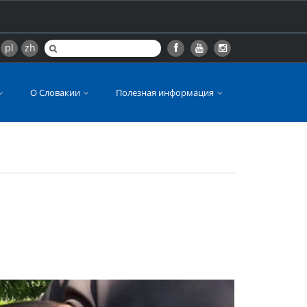
pl
zh
О Словакии
Полезная информация