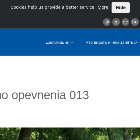
Cookies help us provide a better service
More
Hide
sk
en
de
hu
Дестинации
Что видеть и чем заняться
o opevnenia 013