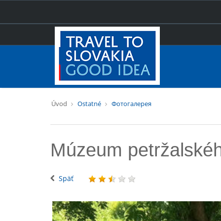
Úvod
Ostatné
Фотогалерея
Múzeum petržalskéh
Späť