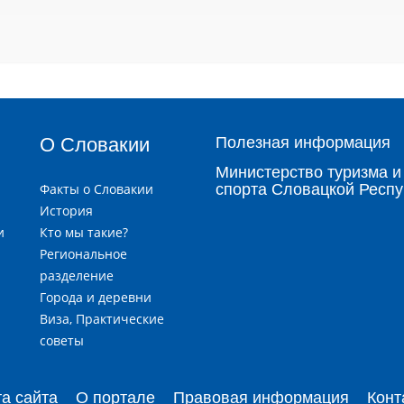
О Словакии
Полезная информация
Министерство туризма и
Факты о Словакии
спорта Словацкой Респу
История
и
Кто мы такие?
я
Региональное
разделение
Города и деревни
и
Виза, Практические
советы
та сайта
О портале
Правовая информация
Конт