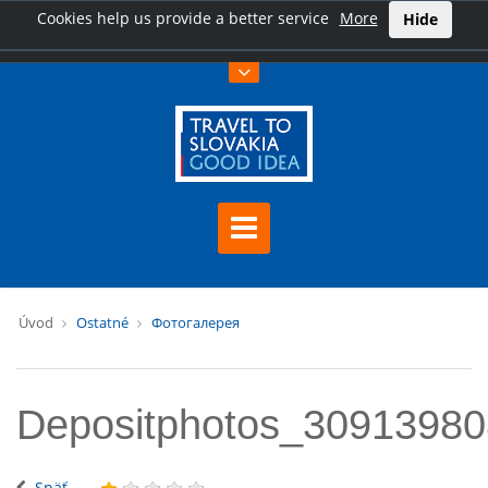
Cookies help us provide a better service
More
Hide
Úvod
Ostatné
Фотогалерея
Depositphotos_3091398
Späť