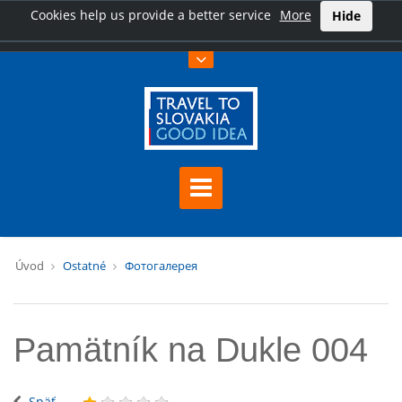
Cookies help us provide a better service
More
Hide
Úvod
Ostatné
Фотогалерея
Pamätník na Dukle 004
Späť