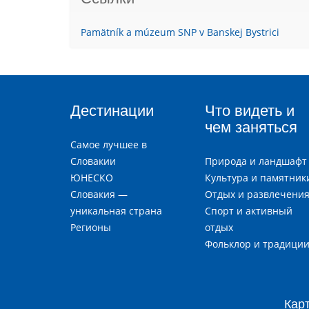
Pamätník a múzeum SNP v Banskej Bystrici
Дестинации
Что видеть и
чем заняться
Самое лучшее в
Словакии
Природа и ландшафт
ЮНЕСКО
Культура и памятник
Словакия —
Отдых и развлечени
уникальная страна
Спорт и активный
Регионы
отдых
Фольклор и традици
Кар