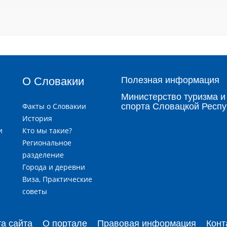
О Словакии
Полезная информация
Министерство туризма и
Факты о Словакии
спорта Словацкой Респу
История
и
Кто мы такие?
я
Региональное
разделение
Города и деревни
и
Виза, Практические
советы
та сайта
О портале
Правовая информация
Конт