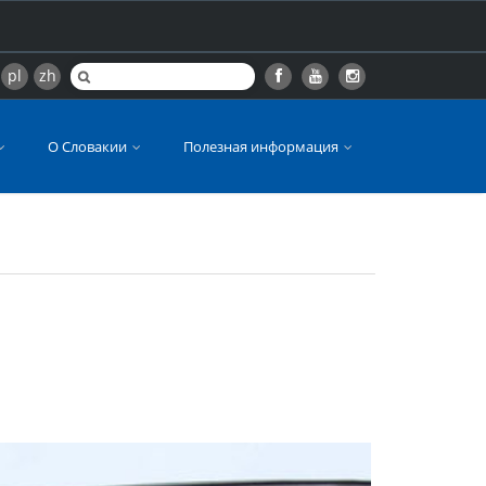
pl
zh
О Словакии
Полезная информация