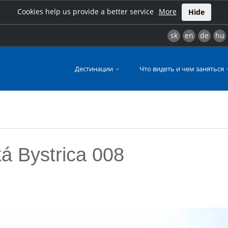
Cookies help us provide a better service
More
Hide
sk
en
de
hu
Дестинации
Что видеть и чем заняться
 Bystrica 008