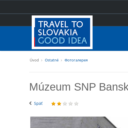
Úvod
Ostatné
Фотогалерея
Múzeum SNP Banská
Späť