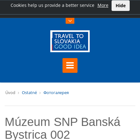
Cookies help us provide a better service
More
Hide
Úvod
Ostatné
Фотогалерея
Múzeum SNP Banská
Bystrica 002