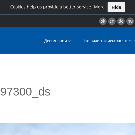
Cookies help us provide a better service
More
Hide
sk
en
de
hu
Дестинации
Что видеть и чем заняться
697300_ds