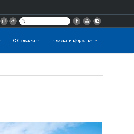
pl
zh
О Словакии
Полезная информация