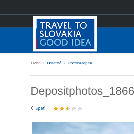
Úvod
Ostatné
Фотогалерея
Depositphotos_186
Späť