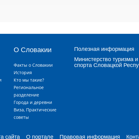
О Словакии
Полезная информация
Министерство туризма и
Факты о Словакии
спорта Словацкой Респу
История
и
Кто мы такие?
я
Региональное
разделение
Города и деревни
и
Виза, Практические
советы
та сайта
О портале
Правовая информация
Конт