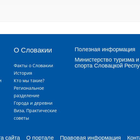
О Словакии
Полезная информация
Министерство туризма и
Факты о Словакии
спорта Словацкой Респу
История
и
Кто мы такие?
я
Региональное
разделение
Города и деревни
и
Виза, Практические
советы
та сайта
О портале
Правовая информация
Конт