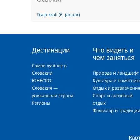
Traja králi (6. január)
Дестинации
Что видеть и
чем заняться
Самое лучшее в
Словакии
Природа и ландшафт
ЮНЕСКО
Культура и памятник
Словакия —
Отдых и развлечени
уникальная страна
Спорт и активный
Регионы
отдых
Фольклор и традици
Кар