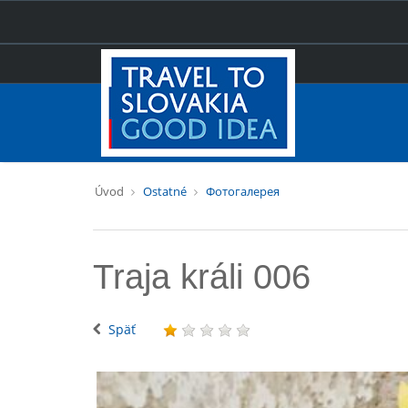
Úvod
Ostatné
Фотогалерея
Traja králi 006
Späť