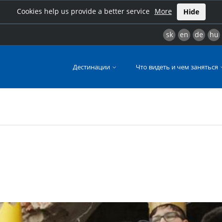
Cookies help us provide a better service
More
Hide
sk
en
de
hu
Дестинации
Что видеть и чем заняться