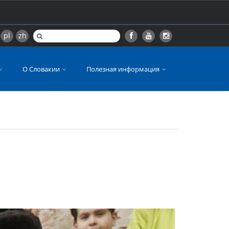
pl
zh
О Словакии
Полезная информация