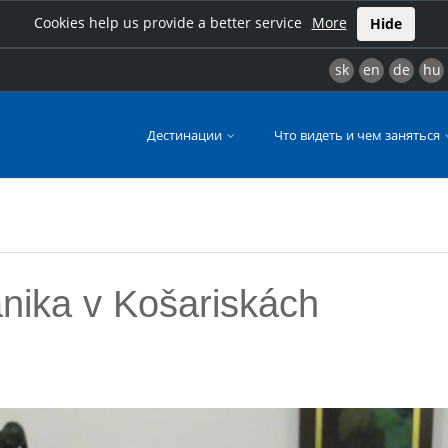
Cookies help us provide a better service
More
Hide
sk
en
de
hu
Дестинации
Что видеть и чем заняться
nika v Košariskách