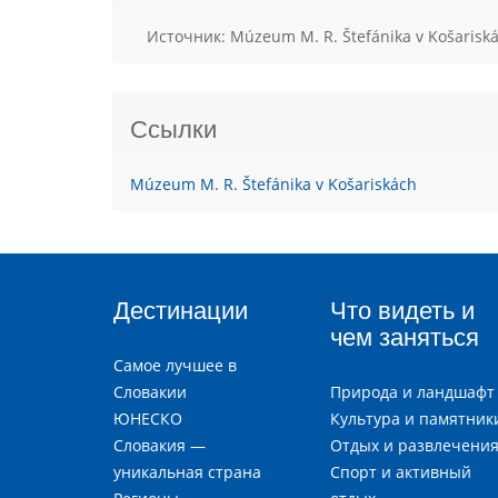
Источник: Múzeum M. R. Štefánika v Košarisk
Ссылки
Múzeum M. R. Štefánika v Košariskách
Дестинации
Что видеть и
чем заняться
Самое лучшее в
Словакии
Природа и ландшафт
ЮНЕСКО
Культура и памятник
Словакия —
Отдых и развлечени
уникальная страна
Спорт и активный