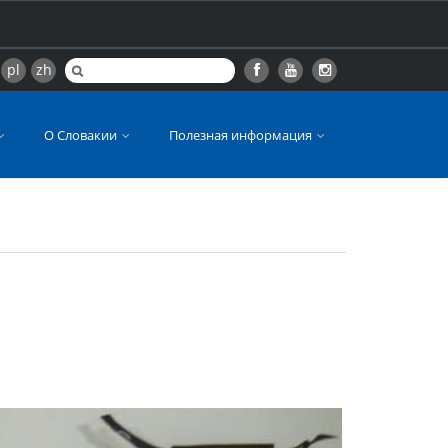
pl
zh
О Словакии
Полезная информация