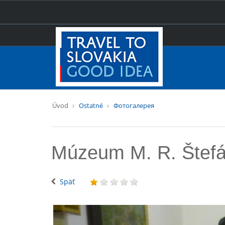
Úvod
Ostatné
Фотогалерея
Múzeum M. R. Štefá
Späť