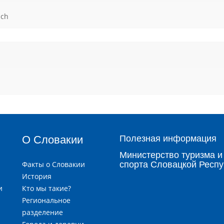
ách
О Словакии
Полезная информация
Министерство туризма и
Факты о Словакии
спорта Словацкой Респу
История
и
Кто мы такие?
я
Региональное
разделение