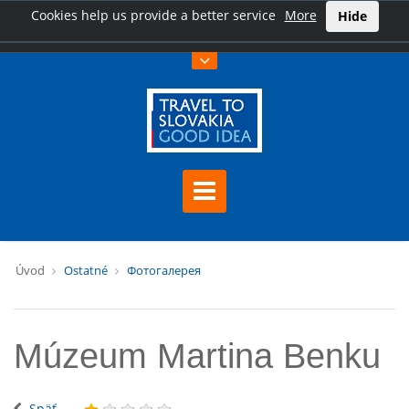
Cookies help us provide a better service
More
Hide
Úvod
Ostatné
Фотогалерея
Múzeum Martina Benku
Späť