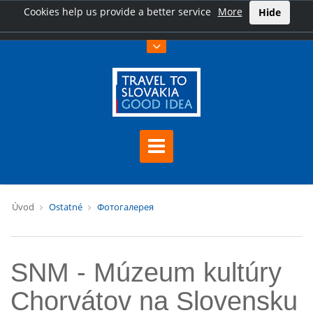
Cookies help us provide a better service
More
Hide
Úvod
Ostatné
Фотогалерея
SNM - Múzeum kultúry
Chorvátov na Slovensku