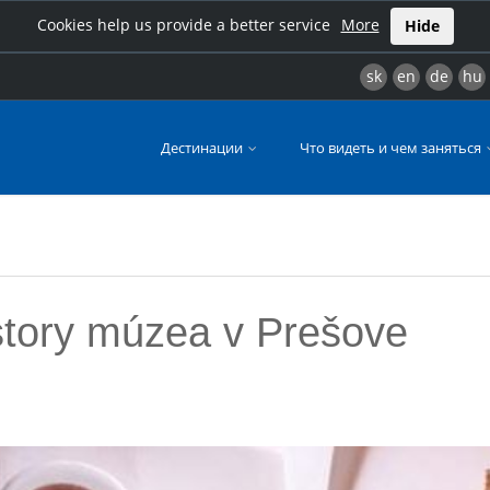
Cookies help us provide a better service
More
Hide
sk
en
de
hu
Дестинации
Что видеть и чем заняться
story múzea v Prešove