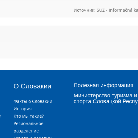
Источник: SÚZ - Informačná ka
О Словакии
Полезная информация
Министерство туризма и
Факты о Словакии
спорта Словацкой Респу
История
и
Кто мы такие?
я
Региональное
разделение