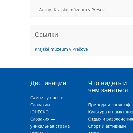
Aвтор: Krajské múzeum v Prešov
Ссылки
Krajské múzeum v Prešove
Дестинации
Что видеть и
чем заняться
Самое лучшее в
Словакии
Природа и ландшафт
ЮНЕСКО
Культура и памятник
Словакия —
Отдых и развлечени
уникальная страна
Спорт и активный