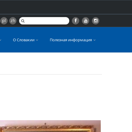
pl
zh
О Словакии
Полезная информация