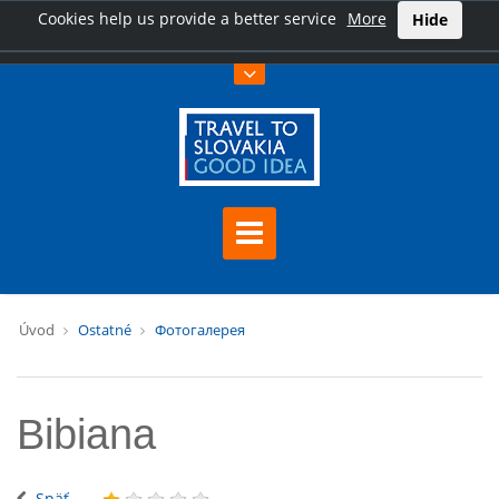
Cookies help us provide a better service
More
Hide
Úvod
Ostatné
Фотогалерея
Bibiana
Späť