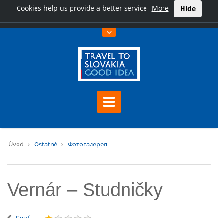
Cookies help us provide a better service
More
Hide
Úvod
Ostatné
Фотогалерея
Vernár – Studničky
Späť