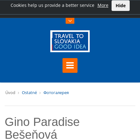
Cookies help us provide a better service
More
Hide
Úvod
Ostatné
Фотогалерея
Gino Paradise
Bešeňová