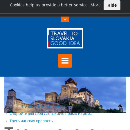
Cookies help us provide a better service
More
Hide
Úvod
Что видеть и чем заняться
Откройте для себя Словакиию прямо из дома
Тренчианская крепость