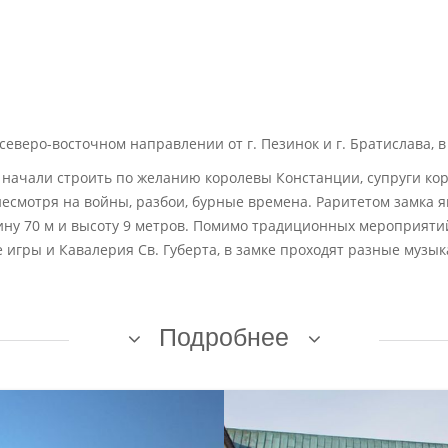
еверо-восточном направлении от г. Пезинок и г. Братислава, в 
его начали строить по желанию королевы Констанции, супруги к
, несмотря на войны, разбои, бурные времена. Раритетом замк
ну 70 м и высоту 9 метров. Помимо традиционных мероприятий,
 игры и Кавалерия Св. Губерта, в замке проходят разные музы
Подробнее