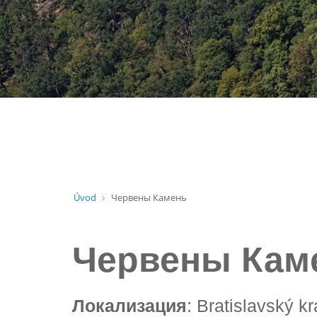
Úvod
Червены Камень
Червены Кам
Локализация
: Bratislavský k