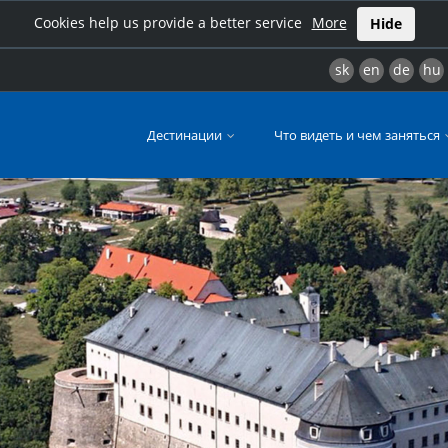
Cookies help us provide a better service
More
Hide
sk
en
de
hu
Дестинации
Что видеть и чем заняться