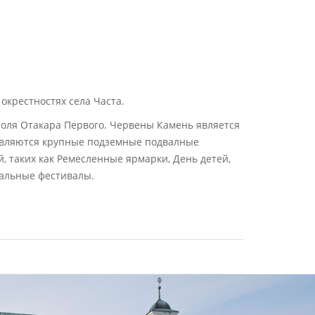
окрестностях села Часта.
ороля Отакара Первого. Червены Камень является
а являются крупные подземные подвалные
 таких как Ремесленные ярмарки, День детей,
кальные фестивалы.