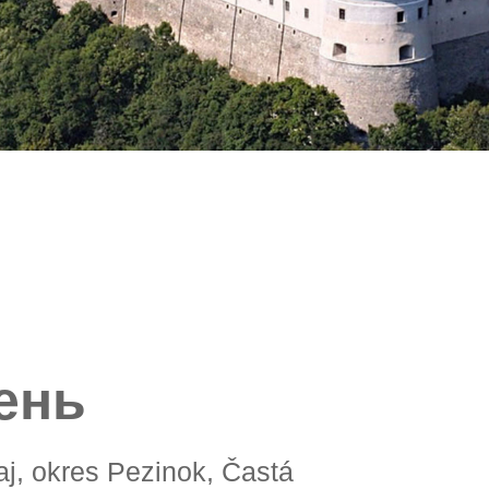
ень
raj, okres Pezinok, Častá