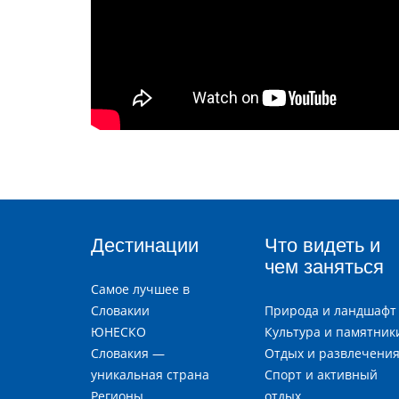
Дестинации
Что видеть и
чем заняться
Самое лучшее в
Словакии
Природа и ландшафт
ЮНЕСКО
Культура и памятник
Словакия —
Отдых и развлечени
уникальная страна
Спорт и активный
Регионы
отдых