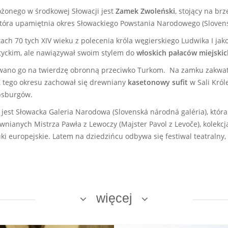
ożonego w środkowej Słowacji jest
Zamek
Zwoleński
, stojący na br
która upamiętnia okres Słowackiego Powstania Narodowego (Sloven
h 70 tych XIV wieku z polecenia króla węgierskiego Ludwika I jako 
tyckim, ale nawiązywał swoim stylem do
włoskich pałaców miejskic
wano go na twierdzę obronną przeciwko Turkom. Na zamku zakwate
Z tego okresu zachował się drewniany
kasetonowy sufit
w Sali Kró
absburgów.
jest
Słowacka Galeria Narodowa (Slovenská
národná galéria), któr
wnianych Mistrza Pawła z Lewoczy (Majster Pavol z Levoče), kolekcj
uki europejskie. Latem na dziedzińcu odbywa się festiwal teatralny
więcej