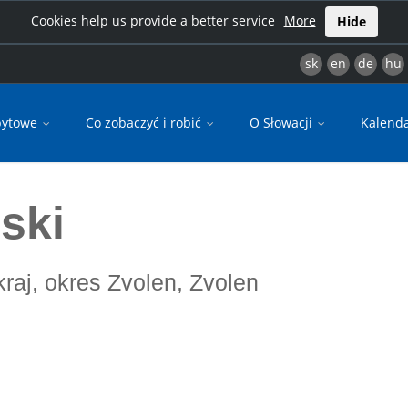
Cookies help us provide a better service
More
Hide
sk
en
de
hu
bytowe
Co zobaczyć i robić
O Słowacji
Kalend
ski
kraj, okres Zvolen, Zvolen