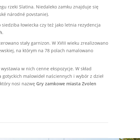
zegu rzeki Slatina. Niedaleko zamku znajduje się
ské národné povstanie).
siedziba łowiecka czy też jako letnia rezydencja
h
.
rowano stały garnizon. W XVIII wieku zrealizowano
lewskiej, na którym na 78 polach namalowano
a wystawia w nich cenne ekspozycje. W skład
a gotyckich malowideł naściennych i wybór z dzieł
, który nosi nazwę
Gry zamkowe miasta Zvolen