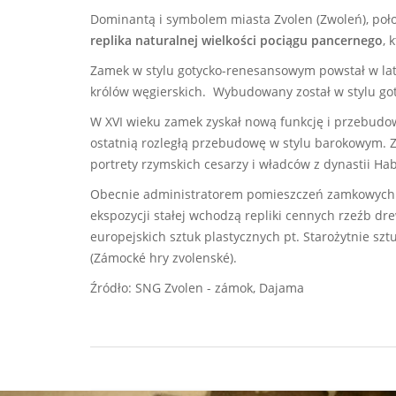
Dominantą i symbolem miasta Zvolen (Zwoleń), poł
replika naturalnej wielkości pociągu
pancernego
, 
Zamek w stylu gotycko-renesansowym powstał w latac
królów węgierskich. Wybudowany został w stylu go
W XVI wieku zamek zyskał nową funkcję i przebudo
ostatnią rozległą przebudowę w stylu barokowym. 
portrety rzymskich cesarzy i władców z dynastii H
Obecnie administratorem pomieszczeń zamkowych 
ekspozycji stałej wchodzą repliki cennych rzeźb dre
europejskich sztuk plastycznych pt. Starożytnie szt
(Zámocké hry zvolenské).
Źródło: SNG Zvolen - zámok, Dajama