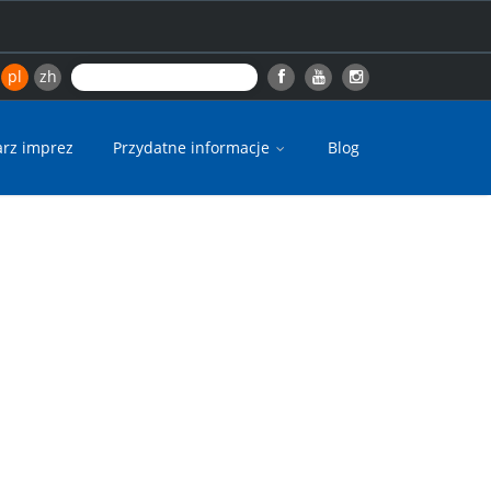
pl
zh
arz imprez
Przydatne informacje
Blog