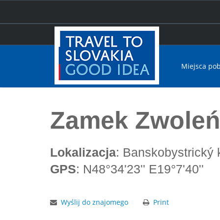
Miejsca po
Home
Zamek Zwoleński
Zamek Zwoleń
Lokalizacja
: Banskobystrický 
GPS
: N48°34'23'' E19°7'40''
Wyślij do znajomego
Print