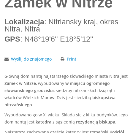
Zamek w Nitrze
Lokalizacja
: Nitriansky kraj, okres
Nitra, Nitra
GPS
: N48°19'6'' E18°5'12''
Wyślij do znajomego
Print
Główną dominantą najstarszego słowackiego miasta Nitra jest
Zamek w Nitrze
, wybudowany
w miejscu ogromnego
słowiańskiego grodziska
, siedziby nitrzańskich książąt i
władców Wielkich Moraw. Dziś jest siedzibą
biskupstwa
nitrzańskiego
.
Wybudowano go w XI wieku. Składa się z kilku budynków. Jego
dominantą jest
katedra
z sąsiednią
rezydencją biskupa
.
Najstarszą zachowaną częścią katedry jest romański
Kościół