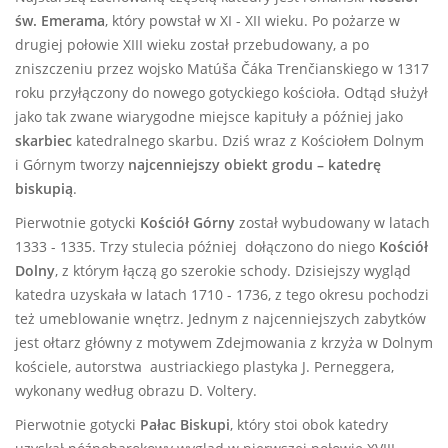
św. Emerama
, który powstał w XI - XII wieku. Po pożarze w
drugiej połowie XIII wieku został przebudowany, a po
zniszczeniu przez wojsko Matúša Čáka Trenčianskiego w 1317
roku przyłączony do nowego gotyckiego kościoła. Odtąd służył
jako tak zwane wiarygodne miejsce kapituły a później jako
skarbiec
katedralnego skarbu. Dziś wraz z Kościołem Dolnym
i Górnym tworzy
najcenniejszy obiekt grodu – katedrę
biskupią
.
Pierwotnie gotycki
Kościół Górny
został wybudowany w latach
1333 - 1335. Trzy stulecia później dołączono do niego
Kościół
Dolny
, z którym łączą go szerokie schody. Dzisiejszy wygląd
katedra uzyskała w latach 1710 - 1736, z tego okresu pochodzi
też umeblowanie wnętrz. Jednym z najcenniejszych zabytków
jest ołtarz główny z motywem Zdejmowania z krzyża w Dolnym
kościele, autorstwa austriackiego plastyka J. Perneggera,
wykonany według obrazu D. Voltery.
Pierwotnie gotycki
Pałac Biskupi
, który stoi obok katedry