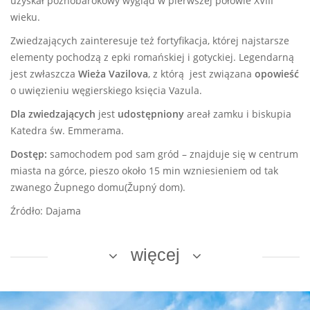
uzyskał późnobarokowy wygląd w pierwszej połowie XVIII
wieku.
Zwiedzających zainteresuje też fortyfikacja, której najstarsze
elementy pochodzą z epki romańskiej i gotyckiej. Legendarną
jest zwłaszcza
Wieża Vazilova
, z którą jest związana
opowieść
o uwięzieniu węgierskiego księcia Vazula.
Dla zwiedzających
jest
udostępniony
areał zamku i biskupia
Katedra św. Emmerama.
Dostęp:
samochodem pod sam gród – znajduje się w centrum
miasta na górce, pieszo około 15 min wzniesieniem od tak
zwanego Żupnego domu(Župný dom).
Źródło: Dajama
więcej