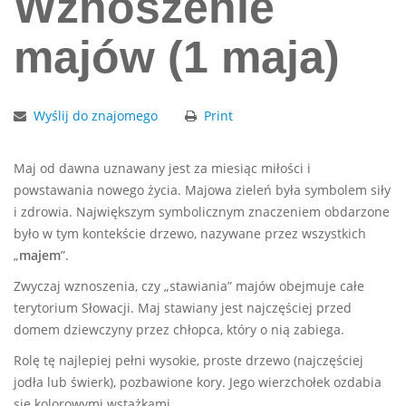
Wznoszenie
majów (1 maja)
Wyślij do znajomego
Print
Maj od dawna uznawany jest za miesiąc miłości i
powstawania nowego życia. Majowa zieleń była symbolem siły
i zdrowia. Największym symbolicznym znaczeniem obdarzone
było w tym kontekście drzewo, nazywane przez wszystkich
„
majem
”.
Zwyczaj wznoszenia, czy „stawiania” majów obejmuje całe
terytorium Słowacji. Maj stawiany jest najczęściej przed
domem dziewczyny przez chłopca, który o nią zabiega.
Rolę tę najlepiej pełni wysokie, proste drzewo (najczęściej
jodła lub świerk), pozbawione kory. Jego wierzchołek ozdabia
się kolorowymi wstążkami.