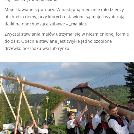
Maje stawiane są w nocy. W następną niedzielę młodzieńcy
obchodzą domy, przy których ustawione są maje i wybierają
datki na nadchodzącą zabawę – „
majáles
”.
Zwyczaj stawiania majów utrzymał się w niezmienionej formie
do dziś. Obecnie stawiane jest zwykle jedno ozobione
drzewko pośrodku wsi lub rynku.