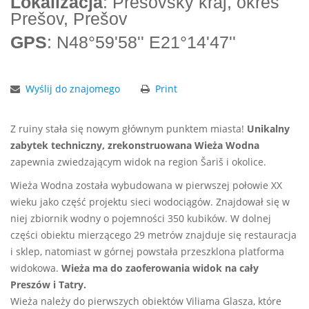
Lokalizacja
: Prešovský kraj, okres
Prešov, Prešov
GPS
: N48°59'58'' E21°14'47''
Wyślij do znajomego
Print
Z ruiny stała się nowym głównym punktem miasta!
Unikalny
zabytek techniczny, zrekonstruowana Wieża Wodna
zapewnia zwiedzającym widok na region Šariš i okolice.
Wieża Wodna została wybudowana w pierwszej połowie XX
wieku jako część projektu sieci wodociągów. Znajdował się w
niej zbiornik wodny o pojemności 350 kubików. W dolnej
części obiektu mierzącego 29 metrów znajduje się restauracja
i sklep, natomiast w górnej powstała przeszklona platforma
widokowa.
Wieża ma do zaoferowania widok na cały
Preszów i Tatry.
Wieża należy do pierwszych obiektów Viliama Glasza, które